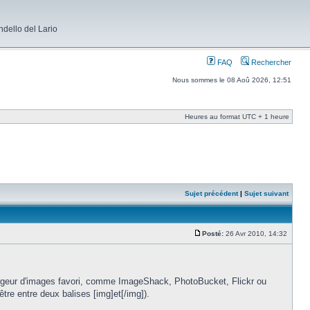
dello del Lario
FAQ
Rechercher
Nous sommes le 08 Aoû 2026, 12:51
Heures au format UTC + 1 heure
Sujet précédent
|
Sujet suivant
Posté:
26 Avr 2010, 14:32
ergeur d'images favori, comme ImageShack, PhotoBucket, Flickr ou
tre entre deux balises [img]et[/img]).