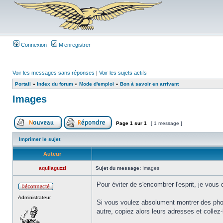
Connexion
M’enregistrer
Voir les messages sans réponses
|
Voir les sujets actifs
Portail
»
Index du forum
»
Mode d'emploi
»
Bon à savoir en arrivant
Images
Page
1
sur
1
[ 1 message ]
Imprimer le sujet
Auteur
aquilaguzzi
Sujet du message:
Images
Pour éviter de s'encombrer l'esprit, je vou
Administrateur
Si vous voulez absolument montrer des phot
autre, copiez alors leurs adresses et collez