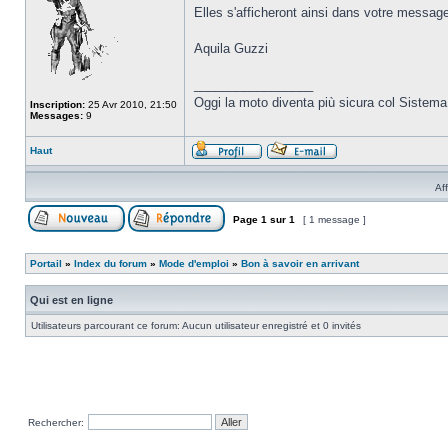
Elles s'afficheront ainsi dans votre messag
Aquila Guzzi
_________________
Oggi la moto diventa più sicura col Sistema
Inscription:
25 Avr 2010, 21:50
Messages:
9
Haut
Af
Page
1
sur
1
[ 1 message ]
Portail
»
Index du forum
»
Mode d'emploi
»
Bon à savoir en arrivant
Qui est en ligne
Utilisateurs parcourant ce forum: Aucun utilisateur enregistré et 0 invités
Rechercher: