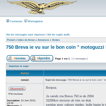
Connexion
M’enregistrer
Voir les messages sans réponses
|
Voir les sujets actifs
Portail
»
Index du forum
»
Annonces
»
Ventes
750 Breva ie vu sur le bon coin " motoguzzi 
Page
1
sur
1
[ 2 messages ]
Imprimer le sujet
Auteur
romain
Sujet du message:
750 Breva ie vu sur le bon coin " 
Bonjour,
P'tit nouveau
Je vends ma Breva 750 ie de 2004
31000km révision ok trés on état.
Inscription:
14 Juin 2010,
23:26
vendue avec valises rigides, bulle haute le 
Messages:
3