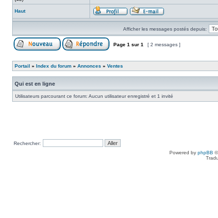
Haut
Afficher les messages postés depuis:
Page
1
sur
1
[ 2 messages ]
Portail
»
Index du forum
»
Annonces
»
Ventes
Qui est en ligne
Utilisateurs parcourant ce forum: Aucun utilisateur enregistré et 1 invité
Rechercher:
Powered by
phpBB
©
Tradu