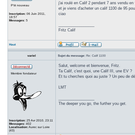
j'ai roulé en Calif 2 pendant 7 ans vendu en 92 
P'tit nouveau
et je viens d'acheter un calif 1100 de 95 po
ciao
Inscription:
06 Juin 2011,
18:57
Messages:
5
_________________
Fritz Calif
Haut
variel
Sujet du message:
Re: Calif 1100
Salut, welcome et bienvenue, Fritz.
Ta Calif, c'est quoi, une Calif III, une EV ?
Membre fondateur
Et tu cherches quoi au juste ? Un peu de dét
LMT
_________________
The deeper you go, the further you get.
Inscription:
25 Avr 2010, 23:11
Messages:
402
Localisation:
Aurec sur Loire
(43)