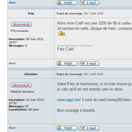
Haut
Fritz
Sujet du message:
Re: Calif 1100
Alors mon Calif est une 1100 de 95 à carbu
Je recherche selle ,disque de frein ,contact
P'tit nouveau
Inscription:
06 Juin 2011,
18:57
_________________
Messages:
5
Fritz Calif
Haut
Christian
Sujet du message:
Re: Calif 1100
Salut Fritz et bienvenue, si tu n'as trouvé je 
je sais qu'il en ont rentrés une ou deux.
Habitué des lieux
www.agpl.net/
il sont du nord Isere(38) bien s
Inscription:
23 Juin 2010,
22:52
Messages:
87
Localisation:
38 isère
Bon courage à bientôt.
Haut