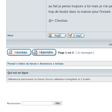
au fait je pense toujours a toi mais je n'a
trop de boulot dans la maison pour l'instant
@+ Christian
Haut
Af
Page
1
sur
2
[ 11 messages ]
Portail
»
Index du forum
»
Annonces
»
Achats
Qui est en ligne
Utilisateurs parcourant ce forum: Aucun utilisateur enregistré et 2 invités
Rechercher: