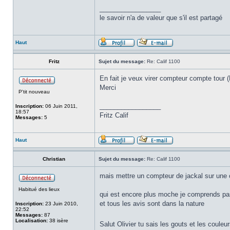
_________________
le savoir n'a de valeur que s'il est partagé
Haut
Fritz
Sujet du message:
Re: Calif 1100
En fait je veux virer compteur compte tour 
Merci
P'tit nouveau
_________________
Inscription:
06 Juin 2011,
18:57
Fritz Calif
Messages:
5
Haut
Christian
Sujet du message:
Re: Calif 1100
mais mettre un compteur de jackal sur une c
Habitué des lieux
qui est encore plus moche je comprends pa
et tous les avis sont dans la nature
Inscription:
23 Juin 2010,
22:52
Messages:
87
Localisation:
38 isère
Salut Olivier tu sais les gouts et les coule