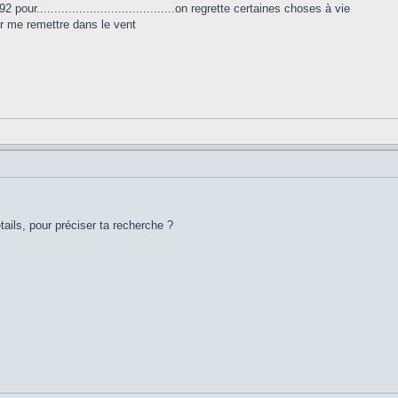
pour.......................................on regrette certaines choses à vie
ur me remettre dans le vent
ails, pour préciser ta recherche ?