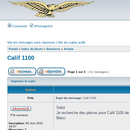
Connexion
M’enregistrer
Voir les messages sans réponses
|
Voir les sujets actifs
Portail
»
Index du forum
»
Annonces
»
Achats
Calif 1100
Page
1
sur
2
[ 11 messages ]
Imprimer le sujet
Auteur
Fritz
Sujet du message:
Calif 1100
Salut
Je recherche des pièces pour Calif 1100 de
P'tit nouveau
Merci
Inscription:
06 Juin 2011,
18:57
_________________
Messages:
5