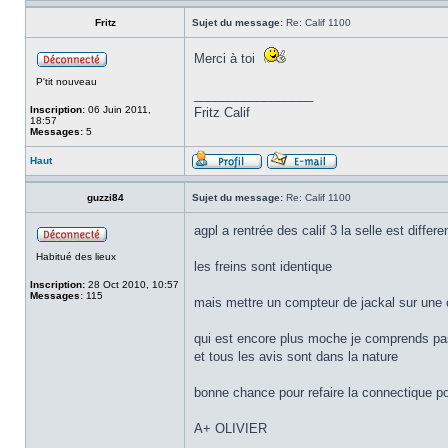
Fritz
Sujet du message:
Re: Calif 1100
Merci à toi
P'tit nouveau
_________________
Inscription:
06 Juin 2011,
Fritz Calif
18:57
Messages:
5
Haut
guzzi84
Sujet du message:
Re: Calif 1100
agpl a rentrée des calif 3 la selle est differe
Habitué des lieux
les freins sont identique
Inscription:
28 Oct 2010, 10:57
Messages:
115
mais mettre un compteur de jackal sur une c
qui est encore plus moche je comprends pa
et tous les avis sont dans la nature
bonne chance pour refaire la connectique p
A+ OLIVIER