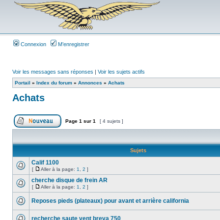
Connexion
M’enregistrer
Voir les messages sans réponses
|
Voir les sujets actifs
Portail
»
Index du forum
»
Annonces
»
Achats
Achats
Page
1
sur
1
[ 4 sujets ]
Sujets
Calif 1100
[
Aller à la page:
1
,
2
]
cherche disque de frein AR
[
Aller à la page:
1
,
2
]
Reposes pieds (plateaux) pour avant et arrière california
recherche saute vent breva 750