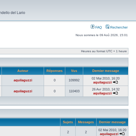
dello del Lario
FAQ
Rechercher
Nous sommes le 09 Aoû 2026, 15:01
Heures au format UTC + 1 heure
Auteur
Réponses
Vus
Dernier message
02 Mai 2010, 16:20
aquilaguzzi
0
109992
aquilaguzzi
26 Avr 2010, 14:32
aquilaguzzi
0
110403
aquilaguzzi
Sujets
Messages
Dernier message
02 Mai 2010, 16:20
2
2
aquilaguzzi