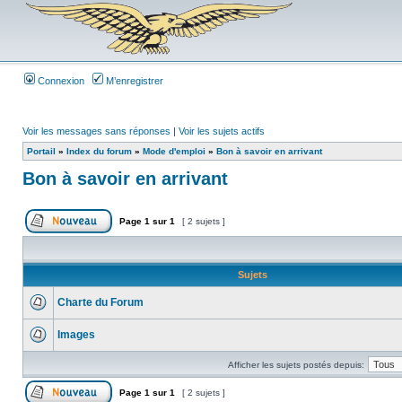
Connexion
M’enregistrer
Voir les messages sans réponses
|
Voir les sujets actifs
Portail
»
Index du forum
»
Mode d'emploi
»
Bon à savoir en arrivant
Bon à savoir en arrivant
Page
1
sur
1
[ 2 sujets ]
Sujets
Charte du Forum
Images
Afficher les sujets postés depuis:
Page
1
sur
1
[ 2 sujets ]