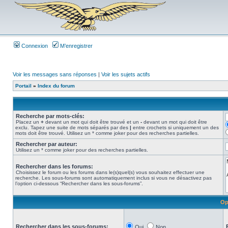
Connexion
M’enregistrer
Voir les messages sans réponses
|
Voir les sujets actifs
Portail
»
Index du forum
Recherche par mots-clés:
Placez un
+
devant un mot qui doit être trouvé et un
-
devant un mot qui doit être
exclu. Tapez une suite de mots séparés par des
|
entre crochets si uniquement un des
mots doit être trouvé. Utilisez un * comme joker pour des recherches partielles.
Rechercher par auteur:
Utilisez un * comme joker pour des recherches partielles.
Rechercher dans les forums:
Choisissez le forum ou les forums dans le(s)quel(s) vous souhaitez effectuer une
recherche. Les sous-forums sont automatiquement inclus si vous ne désactivez pas
l’option ci-dessous “Rechercher dans les sous-forums”.
Op
Rechercher dans les sous-forums:
Oui
Non