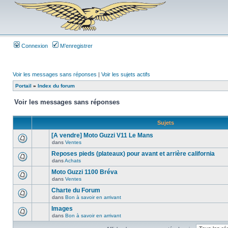
Connexion
M’enregistrer
Voir les messages sans réponses
|
Voir les sujets actifs
Portail
»
Index du forum
Voir les messages sans réponses
Sujets
[A vendre] Moto Guzzi V11 Le Mans
dans
Ventes
Reposes pieds (plateaux) pour avant et arrière california
dans
Achats
Moto Guzzi 1100 Bréva
dans
Ventes
Charte du Forum
dans
Bon à savoir en arrivant
Images
dans
Bon à savoir en arrivant