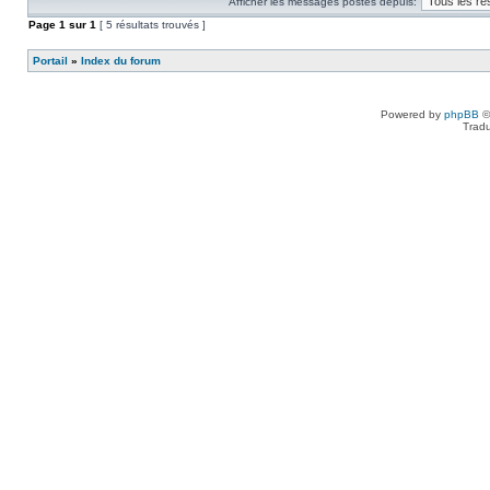
Afficher les messages postés depuis:
Page
1
sur
1
[ 5 résultats trouvés ]
Portail
»
Index du forum
Powered by
phpBB
©
Tradu