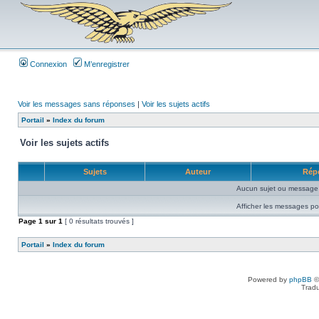
Connexion
M’enregistrer
Voir les messages sans réponses
|
Voir les sujets actifs
Portail
»
Index du forum
Voir les sujets actifs
Sujets
Auteur
Rép
Aucun sujet ou message 
Afficher les messages po
Page
1
sur
1
[ 0 résultats trouvés ]
Portail
»
Index du forum
Powered by
phpBB
©
Tradu