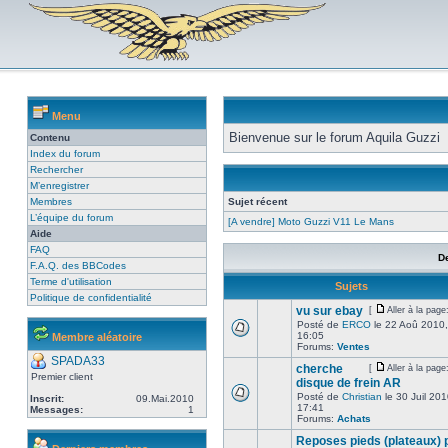
Menu
Bienvenue sur le forum Aquila Guzzi
Contenu
Index du forum
Rechercher
M’enregistrer
Membres
Sujet récent
L’équipe du forum
[A vendre] Moto Guzzi V11 Le Mans
Aide
FAQ
D
F.A.Q. des BBCodes
Terme d'utilisation
Sujets
Politique de confidentialité
vu sur ebay
[
Aller à la page
Posté de
ERCO
le 22 Aoû 2010,
16:05
Membre aléatoire
Forums:
Ventes
SPADA33
cherche
[
Aller à la page
Premier client
disque de frein AR
Posté de
Christian
le 30 Juil 201
Inscrit:
09.Mai.2010
17:41
Messages:
1
Forums:
Achats
Reposes pieds (plateaux) 