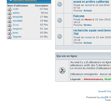
Derniers membres
avant et arrière california
Posté de
Jackal
le 10 Juil 2010,
Nom d’utilisateur
Inscription
07:31
Ludo
14 Sep
Forums:
Achats
adrien
30 Avr
Falcone
kinephile
17 Mar
Posté de
Heniu
le 22 Juin 2010,
montikiki
15 Mar
18:12
J-Luc
02 Fév
Forums:
Ventes
rangoon
01 Jan
recherche saute vent brev
joran
16 Déc
750
Tagada
14 Déc
Posté de
romain
le 15 Juin 2010
15:19
Forums:
Achats
Qui est en ligne
Au total il y a
2
utilisateurs en ligne
utilisateurs actifs des 5 dernières
Le record du nombre d’utilisateurs
Utilisateurs enregistrés : Aucun uti
Légende ::
Administrateurs
,
Modé
board3 Por
Powered by
phpBB
©
Tradu