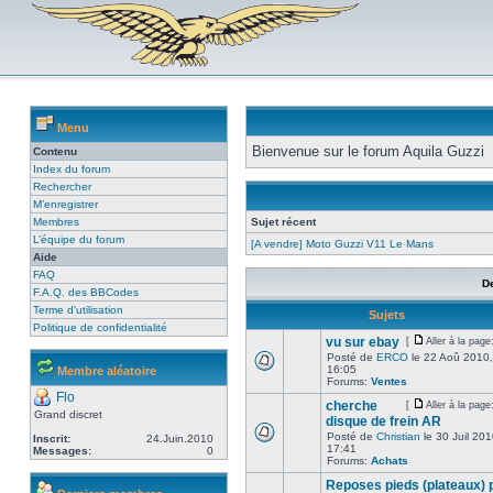
Menu
Bienvenue sur le forum Aquila Guzzi
Contenu
Index du forum
Rechercher
M’enregistrer
Membres
Sujet récent
L’équipe du forum
[A vendre] Moto Guzzi V11 Le Mans
Aide
FAQ
D
F.A.Q. des BBCodes
Terme d'utilisation
Sujets
Politique de confidentialité
vu sur ebay
[
Aller à la page
Posté de
ERCO
le 22 Aoû 2010,
16:05
Membre aléatoire
Forums:
Ventes
Flo
cherche
[
Aller à la page
Grand discret
disque de frein AR
Posté de
Christian
le 30 Juil 201
Inscrit:
24.Juin.2010
17:41
Messages:
0
Forums:
Achats
Reposes pieds (plateaux) 