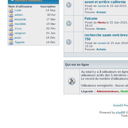
Derniers membres
avant et arrière california
Posté de
Jackal
le 10 Juil 2010,
Nom d’utilisateur
Inscription
07:31
Ludo
14 Sep
Forums:
Achats
adrien
30 Avr
Falcone
kinephile
17 Mar
Posté de
Heniu
le 22 Juin 2010,
montikiki
15 Mar
18:12
J-Luc
02 Fév
Forums:
Ventes
rangoon
01 Jan
recherche saute vent brev
joran
16 Déc
750
Tagada
14 Déc
Posté de
romain
le 15 Juin 2010
15:19
Forums:
Achats
Qui est en ligne
Au total il y a
3
utilisateurs en ligne
utilisateurs actifs des 5 dernières
Le record du nombre d’utilisateurs
Utilisateurs enregistrés : Aucun uti
Légende ::
Administrateurs
,
Modé
board3 Por
Powered by
phpBB
©
Tradu