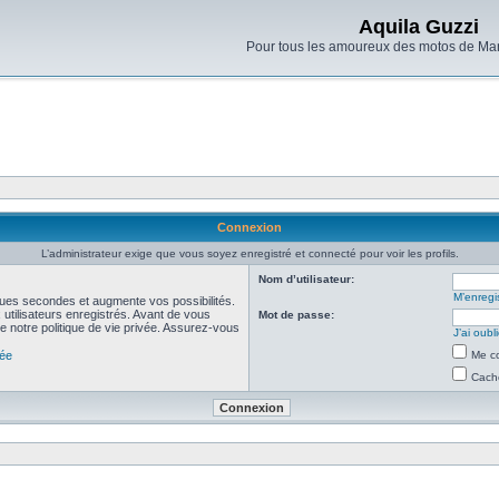
Aquila Guzzi
Pour tous les amoureux des motos de Man
Connexion
L’administrateur exige que vous soyez enregistré et connecté pour voir les profils.
Nom d’utilisateur:
M’enregis
ues secondes et augmente vos possibilités.
utilisateurs enregistrés. Avant de vous
Mot de passe:
de notre politique de vie privée. Assurez-vous
J’ai oub
vée
Me co
Cache