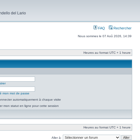
dello del Lario
FAQ
Rechercher
Nous sommes le 07 Aoû 2026, 14:39
Heures au format UTC + 1 heure
trer
lié mon mot de passe
nnecter automatiquement à chaque visite
r mon statut en ligne pour cette session
Heures au format UTC + 1 heure
Aller à: