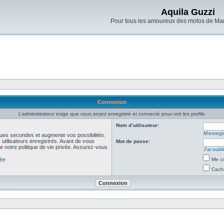
Aquila Guzzi
Pour tous les amoureux des motos de Man
Connexion
L’administrateur exige que vous soyez enregistré et connecté pour voir les profils.
Nom d’utilisateur:
M’enregis
ues secondes et augmente vos possibilités.
utilisateurs enregistrés. Avant de vous
Mot de passe:
de notre politique de vie privée. Assurez-vous
J’ai oub
vée
Me co
Cache