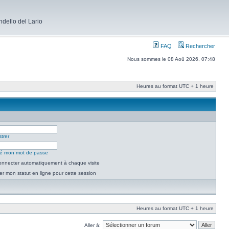
dello del Lario
FAQ
Rechercher
Nous sommes le 08 Aoû 2026, 07:48
Heures au format UTC + 1 heure
trer
lié mon mot de passe
nnecter automatiquement à chaque visite
r mon statut en ligne pour cette session
Heures au format UTC + 1 heure
Aller à: