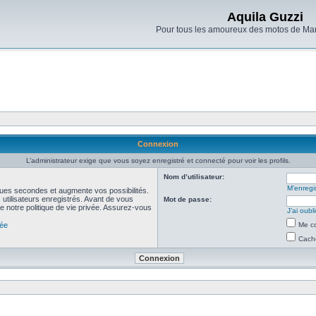
Aquila Guzzi
Pour tous les amoureux des motos de Man
Connexion
L’administrateur exige que vous soyez enregistré et connecté pour voir les profils.
Nom d’utilisateur:
M’enregis
ues secondes et augmente vos possibilités.
utilisateurs enregistrés. Avant de vous
Mot de passe:
de notre politique de vie privée. Assurez-vous
J’ai oub
vée
Me co
Cache