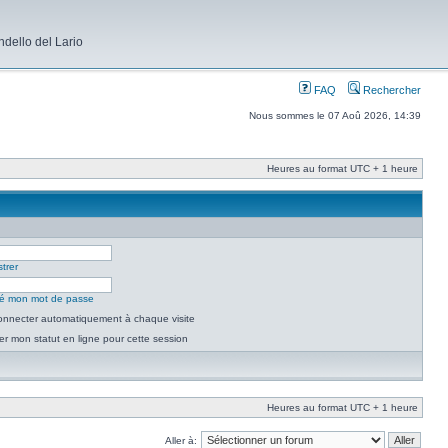
dello del Lario
FAQ
Rechercher
Nous sommes le 07 Aoû 2026, 14:39
Heures au format UTC + 1 heure
trer
lié mon mot de passe
nnecter automatiquement à chaque visite
r mon statut en ligne pour cette session
Heures au format UTC + 1 heure
Aller à: