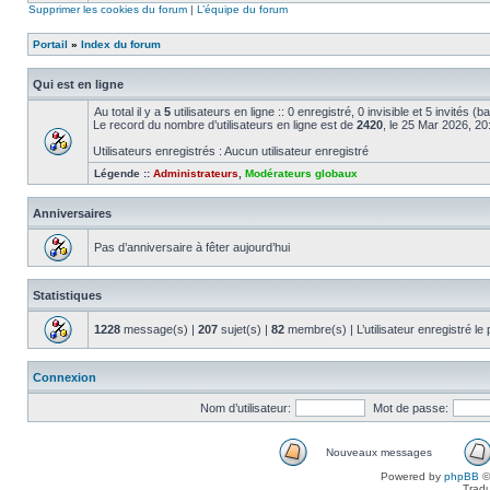
Supprimer les cookies du forum
|
L’équipe du forum
Portail
»
Index du forum
Qui est en ligne
Au total il y a
5
utilisateurs en ligne :: 0 enregistré, 0 invisible et 5 invités 
Le record du nombre d’utilisateurs en ligne est de
2420
, le 25 Mar 2026, 20
Utilisateurs enregistrés : Aucun utilisateur enregistré
Légende ::
Administrateurs
,
Modérateurs globaux
Anniversaires
Pas d’anniversaire à fêter aujourd’hui
Statistiques
1228
message(s) |
207
sujet(s) |
82
membre(s) | L’utilisateur enregistré le
Connexion
Nom d’utilisateur:
Mot de passe:
Nouveaux messages
Powered by
phpBB
©
Tradu