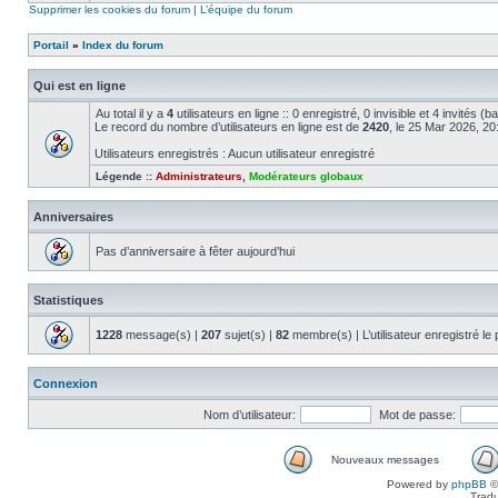
Supprimer les cookies du forum
|
L’équipe du forum
Portail
»
Index du forum
Qui est en ligne
Au total il y a
4
utilisateurs en ligne :: 0 enregistré, 0 invisible et 4 invités 
Le record du nombre d’utilisateurs en ligne est de
2420
, le 25 Mar 2026, 20
Utilisateurs enregistrés : Aucun utilisateur enregistré
Légende ::
Administrateurs
,
Modérateurs globaux
Anniversaires
Pas d’anniversaire à fêter aujourd’hui
Statistiques
1228
message(s) |
207
sujet(s) |
82
membre(s) | L’utilisateur enregistré le
Connexion
Nom d’utilisateur:
Mot de passe:
Nouveaux messages
Powered by
phpBB
©
Tradu